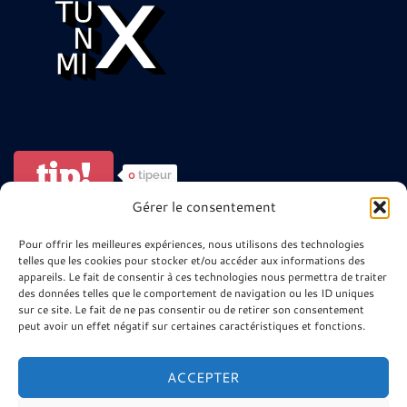
tip!
0
tipeur
Gérer le consentement
ARTISTES ? POUR ALLER PLUS LOIN
Pour offrir les meilleures expériences, nous utilisons des technologies
telles que les cookies pour stocker et/ou accéder aux informations des
😉
appareils. Le fait de consentir à ces technologies nous permettra de traiter
des données telles que le comportement de navigation ou les ID uniques
sur ce site. Le fait de ne pas consentir ou de retirer son consentement
Site minier 9-9bis
peut avoir un effet négatif sur certaines caractéristiques et fonctions.
La Télé de l’Agglo Henin Carvin
Ressources Musique Haute Fidélité
ACCEPTER