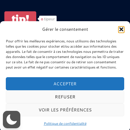
tip!
0
tipeur
Gérer le consentement
ARTISTES ? POUR ALLER PLUS LOIN
Pour offrir les meilleures expériences, nous utilisons des technologies
telles que les cookies pour stocker et/ou accéder aux informations des
😉
appareils. Le fait de consentir à ces technologies nous permettra de traiter
des données telles que le comportement de navigation ou les ID uniques
sur ce site. Le fait de ne pas consentir ou de retirer son consentement
Site minier 9-9bis
peut avoir un effet négatif sur certaines caractéristiques et fonctions.
La Télé de l’Agglo Henin Carvin
Ressources Musique Haute Fidélité
ACCEPTER
REFUSER
VOIR LES PRÉFÉRENCES
© 2026 Tux N Mix. Réalisation : Rosik.C Tous Droits
Réservés
Politique de confidentialité