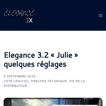
Aller
au
contenu
Ouvr
le
men
Elegance 3.2 « Julie »
quelques réglages
5 SEPTEMBRE 2025
COTÉ LOGICIEL
,
PARLONS TECHNIQUE
,
VIE DE LA
DISTRIBUTION