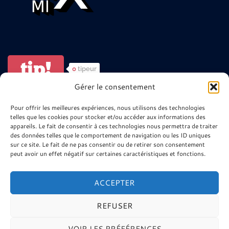
tip!
0
tipeur
Gérer le consentement
ARTISTES ? POUR ALLER PLUS LOIN
Pour offrir les meilleures expériences, nous utilisons des technologies
telles que les cookies pour stocker et/ou accéder aux informations des
😉
appareils. Le fait de consentir à ces technologies nous permettra de traiter
des données telles que le comportement de navigation ou les ID uniques
sur ce site. Le fait de ne pas consentir ou de retirer son consentement
Site minier 9-9bis
peut avoir un effet négatif sur certaines caractéristiques et fonctions.
La Télé de l’Agglo Henin Carvin
Ressources Musique Haute Fidélité
ACCEPTER
REFUSER
VOIR LES PRÉFÉRENCES