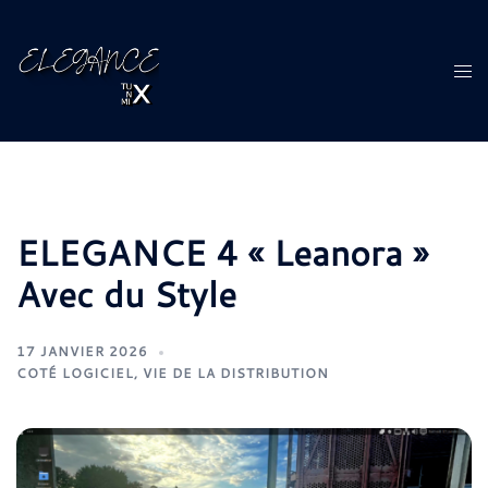
Aller
au
contenu
Ouvr
le
men
ELEGANCE 4 « Leanora »
Avec du Style
17 JANVIER 2026
COTÉ LOGICIEL
,
VIE DE LA DISTRIBUTION