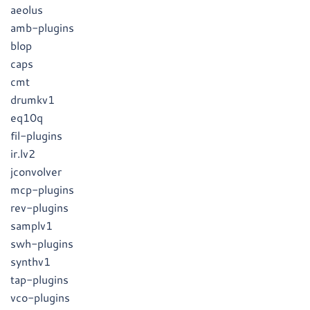
aeolus
amb-plugins
blop
caps
cmt
drumkv1
eq10q
fil-plugins
ir.lv2
jconvolver
mcp-plugins
rev-plugins
samplv1
swh-plugins
synthv1
tap-plugins
vco-plugins