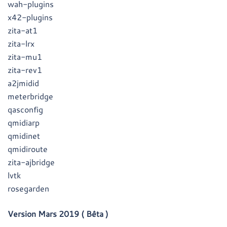
wah-plugins
x42-plugins
zita-at1
zita-lrx
zita-mu1
zita-rev1
a2jmidid
meterbridge
qasconfig
qmidiarp
qmidinet
qmidiroute
zita-ajbridge
lvtk
rosegarden
Version Mars 2019 ( Bêta )