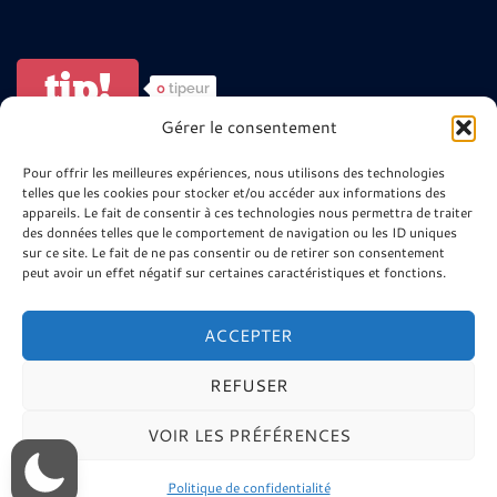
tip!
0
tipeur
Gérer le consentement
ARTISTES ? POUR ALLER PLUS LOIN
Pour offrir les meilleures expériences, nous utilisons des technologies
telles que les cookies pour stocker et/ou accéder aux informations des
😉
appareils. Le fait de consentir à ces technologies nous permettra de traiter
des données telles que le comportement de navigation ou les ID uniques
sur ce site. Le fait de ne pas consentir ou de retirer son consentement
Site minier 9-9bis
peut avoir un effet négatif sur certaines caractéristiques et fonctions.
La Télé de l’Agglo Henin Carvin
Ressources Musique Haute Fidélité
ACCEPTER
REFUSER
VOIR LES PRÉFÉRENCES
© 2026 Tux N Mix. Réalisation : Rosik.C Tous Droits
Réservés
Politique de confidentialité