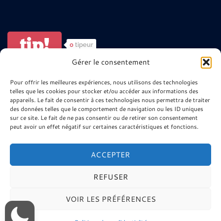
tip!
0
tipeur
Gérer le consentement
ARTISTES ? POUR ALLER PLUS LOIN
Pour offrir les meilleures expériences, nous utilisons des technologies
telles que les cookies pour stocker et/ou accéder aux informations des
😉
appareils. Le fait de consentir à ces technologies nous permettra de traiter
des données telles que le comportement de navigation ou les ID uniques
sur ce site. Le fait de ne pas consentir ou de retirer son consentement
Site minier 9-9bis
peut avoir un effet négatif sur certaines caractéristiques et fonctions.
La Télé de l’Agglo Henin Carvin
Ressources Musique Haute Fidélité
ACCEPTER
REFUSER
VOIR LES PRÉFÉRENCES
© 2026 Tux N Mix. Réalisation : Rosik.C Tous Droits
Réservés