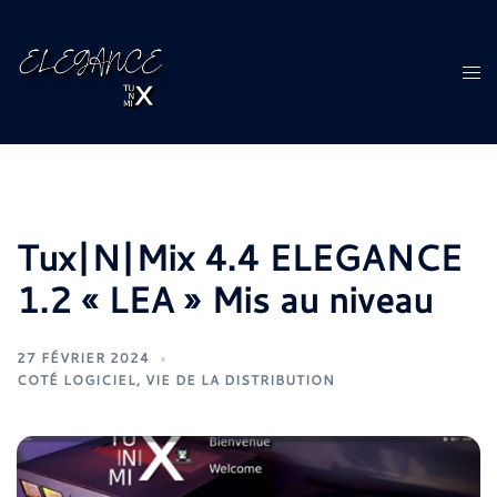
Aller
au
contenu
Ouvr
le
men
Tux|N|Mix 4.4 ELEGANCE
1.2 « LEA » Mis au niveau
27 FÉVRIER 2024
COTÉ LOGICIEL
,
VIE DE LA DISTRIBUTION